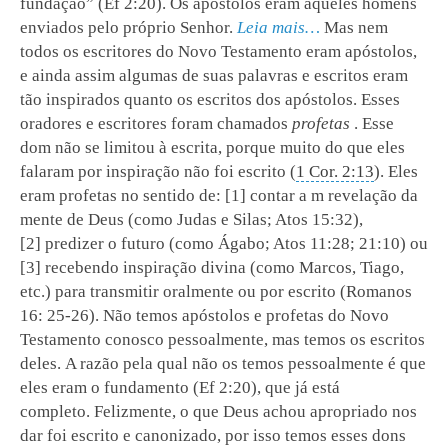
fundação” (Ef 2:20).
Os apóstolos eram aqueles homens
enviados pelo próprio Senhor.
Leia mais…
Mas nem
todos os escritores do Novo Testamento eram apóstolos,
e ainda assim algumas de suas palavras e escritos eram
tão inspirados quanto os escritos dos apóstolos.
Esses
oradores e escritores foram chamados
profetas
.
Esse
dom não se limitou à escrita, porque muito do que eles
falaram por inspiração não foi escrito (
1 Cor. 2:13
).
Eles
eram profetas no sentido de: [1] contar a m revelação da
mente de Deus (como Judas e Silas; Atos 15:32),
[2] predizer o futuro (como Ágabo; Atos 11:28; 21:10) ou
[3] recebendo inspiração divina (como Marcos, Tiago,
etc.) para transmitir oralmente ou por escrito (Romanos
16: 25-26).
Não temos apóstolos e profetas do Novo
Testamento conosco pessoalmente, mas temos os escritos
deles.
A razão pela qual não os temos pessoalmente é que
eles eram o fundamento (Ef 2:20), que já está
completo.
Felizmente, o que Deus achou apropriado nos
dar foi escrito e canonizado, por isso temos esses dons