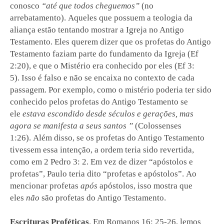
conosco
“até que todos cheguemos”
(no
arrebatamento).
Aqueles que possuem a teologia da
aliança estão tentando mostrar a Igreja no Antigo
Testamento.
Eles querem dizer que os profetas do Antigo
Testamento faziam parte do fundamento da Igreja (Ef
2:20), e que o Mistério era conhecido por eles (Ef 3:
5).
Isso é falso e não se encaixa no contexto de cada
passagem.
Por exemplo, como o mistério poderia ter sido
conhecido pelos profetas do Antigo Testamento se
ele
estava escondido desde séculos e gerações, mas
agora se manifesta a seus santos ”
(Colossenses
1:26).
Além disso, se os profetas do Antigo Testamento
tivessem essa intenção, a ordem teria sido revertida,
como em 2 Pedro 3: 2.
Em vez de dizer “apóstolos e
profetas”, Paulo teria dito “profetas e apóstolos”.
Ao
mencionar profetas
após
apóstolos, isso mostra que
eles
não
são profetas do Antigo Testamento.
Escrituras Proféticas
. Em Romanos 16: 25-26, lemos